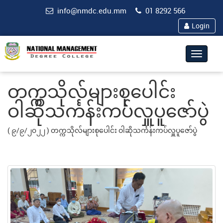
info@nmdc.edu.mm
01 8292 566
Login
Toggle
navigat
တက္ကသိုလ်များစုပေါင်း
ဝါဆိုသင်္ကန်းကပ်လှူပူဇော်ပွဲ
(
၉/၉/၂၀၂၂ )
တက္ကသိုလ်များစုပေါင်း ဝါဆိုသင်္ကန်းကပ်လှူပူဇော်ပွဲ