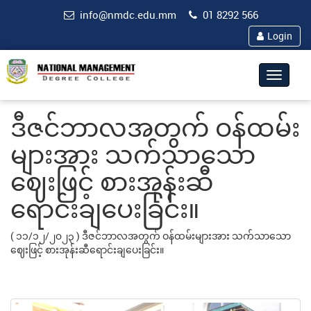
info@nmdc.edu.mm
01 8292 566
Login
Toggle
navigat
ဒီဇင်ဘာလအတွက် ဝန်ထမ်း
များအား သက်သာသော
ဈေးဖြင့် စားအုန်းဆီ
ရောင်းချပေးခြင်း။
( ၁၁/၁၂/၂၀၂၃
) ဒီဇင်ဘာလအတွက် ဝန်ထမ်းများအား သက်သာသော
ဈေးဖြင့် စားအုန်းဆီရောင်းချပေးခြင်း။