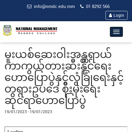
info@nmdc.edu.mm
01 8292 566
Login
Toggle
navigat
မူးယစ်ဆေးဝါးအန္တရာယ်
ကာကွယ်တားဆီးနိုင်ရေး
ဟောပြောပွဲနှင့်လုံခြုံရေးနှင့်
တရားဥပဒေ စိုးမိုးရေး
ဆိုင်ရာဟောပြောပွဲ
19/01/2023 - 19/01/2023