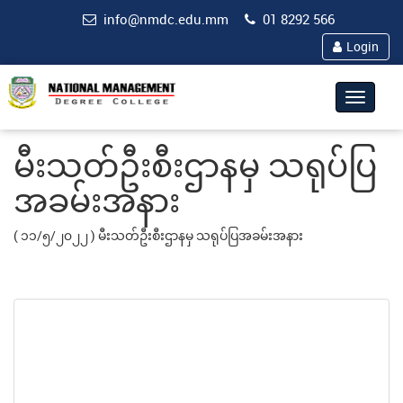
info@nmdc.edu.mm
01 8292 566
Login
Toggle
navigat
မီးသတ်ဦးစီးဌာနမှ သရုပ်ပြ
အခမ်းအနား
(
၁၁/၅/၂၀၂၂ )
မီးသတ်ဦးစီးဌာနမှ သရုပ်ပြအခမ်းအနား