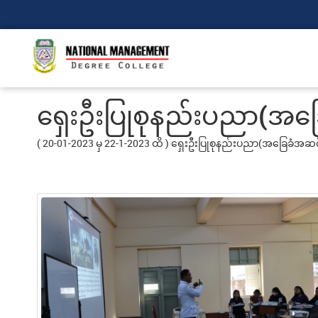
ရှေးဦးပြုစုနည်းပညာ(အခြ
( 20-01-2023 မှ 22-1-2023 ထိ
) ရှေးဦးပြုစုနည်းပညာ(အခြေခံအဆင့်