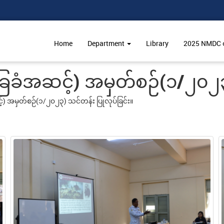
Home
Department
Library
2025 NMDC ဝင
ေခံအဆင့်) အမှတ်စဉ်(၁/၂၀၂၃)
) အမှတ်စဉ်(၁/၂၀၂၃) သင်တန်း ပြုလုပ်ခြင်း။