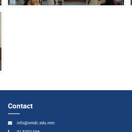
Contact
info@nmdc.edu.mm
01 8292 566