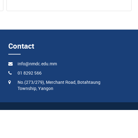
Contact
info@nmdc.edu.mm
01 8292 566
No.(273/279), Merchant Road, Botahtaung
Township, Yangon