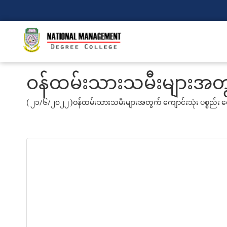
ဝန်ထမ်းသားသမီးများအတွက်
(
၂၁/၆/၂၀၂၂ )
ဝန်ထမ်းသားသမီးများအတွက် ကျောင်းသုံး ပစ္စည်း ထ