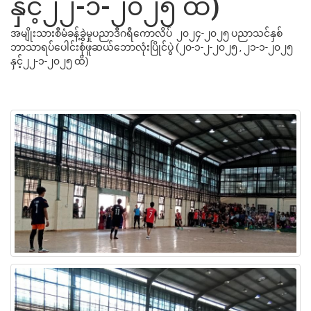
နှင့်၂၂-၁-၂၀၂၅ ထိ)
အမျိုးသားစီမံခန့်ခွဲမှုပညာဒီဂရီကောလိပ် ၂၀၂၄-၂၀၂၅ ပညာသင်နှစ်
ဘာသာရပ်ပေါင်းစုံဖူဆယ်ဘောလုံးပြိုင်ပွဲ (၂၀-၁-၂-၂၀၂၅ , ၂၁-၁-၂၀၂၅
နှင့်၂၂-၁-၂၀၂၅ ထိ)