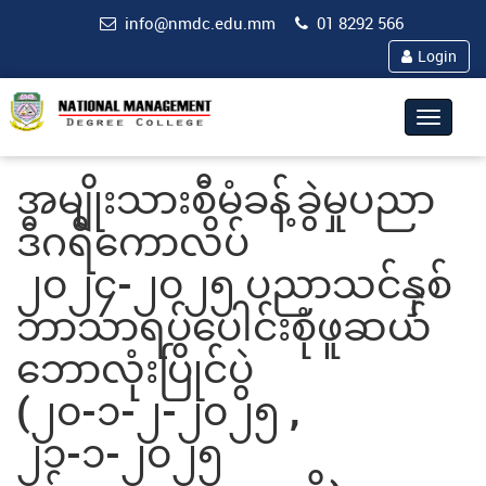
info@nmdc.edu.mm
01 8292 566
Login
Toggle
navigat
အမျိုးသားစီမံခန့်ခွဲမှုပညာ
ဒီဂရီကောလိပ်
၂၀၂၄-၂၀၂၅ ပညာသင်နှစ်
ဘာသာရပ်ပေါင်းစုံဖူဆယ်
ဘောလုံးပြိုင်ပွဲ
(၂၀-၁-၂-၂၀၂၅ ,
၂၁-၁-၂၀၂၅