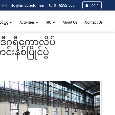
info@nmdc.edu.mm
01 8292 566
Login
်ခွင့်
Activities
IRO
About Us
Contact Us
ာဒီဂရီကောလိပ်
နစ်ပြိုင်ပွဲ