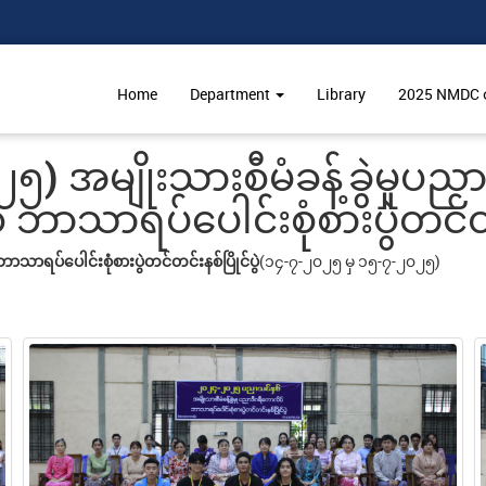
Home
Department
Library
2025 NMDC ဝင
) အမျိုးသားစီမံခန့်ခွဲမှုပည
သာရပ်ပေါင်းစုံစားပွဲတင်တင်း
ာရပ်ပေါင်းစုံစားပွဲတင်တင်းနစ်ပြိုင်ပွဲ
(၁၄-၇-၂၀၂၅ မှ ၁၅-၇-၂၀၂၅)