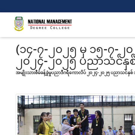
(၁၄-၇-၂၀၂၅ မှ ၁၅-၇-၂၀၂၅
၂၀၂၄-၂၀၂၅ ပညာသင်နှစ် ဘာ
အမျိုးသားစီမံခန့်ခွဲမှုပညာဒီဂရီကောလိပ်
၂၀၂၄-၂၀၂၅ ပညာသင်နှစ် ဘာသ