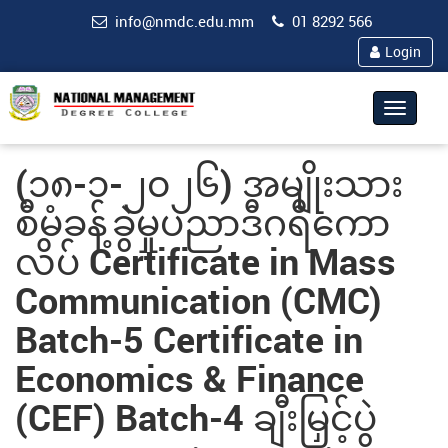
info@nmdc.edu.mm
01 8292 566
Login
Toggle
navigat
(၁၈-၁-၂၀၂၆) အမျိုးသား
စီမံခန့်ခွဲမှုပညာဒီဂရီကော
လိပ် Certificate in Mass
Communication (CMC)
Batch-5 Certificate in
Economics & Finance
(CEF) Batch-4 ချီးမြှင့်ပွဲ