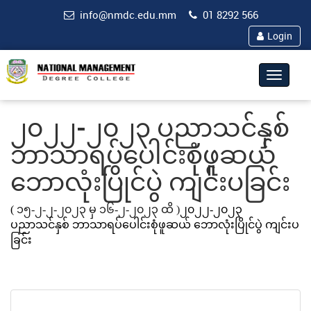
info@nmdc.edu.mm
01 8292 566
Login
Toggle
navigat
၂၀၂၂-၂၀၂၃ ပညာသင်နှစ်
ဘာသာရပ်ပေါင်းစုံဖူဆယ်
ဘောလုံးပြိုင်ပွဲ ကျင်းပခြင်း
(
၁၅-၂-၂-၂၀၂၃ မှ ၁၆-၂-၂၀၂၃ ထိ )
၂၀၂၂-၂၀၂၃
ပညာသင်နှစ် ဘာသာရပ်ပေါင်းစုံဖူဆယ် ဘောလုံးပြိုင်ပွဲ ကျင်းပ
ခြင်း