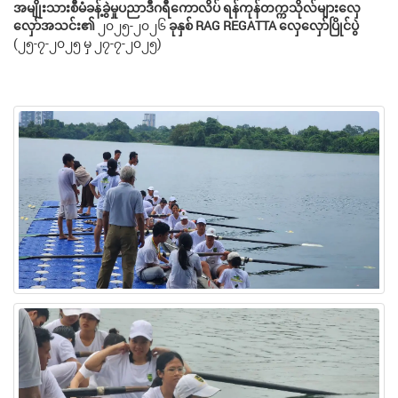
အမျိုးသားစီမံခန့်ခွဲမှုပညာဒီဂရီကောလိပ်
ရန်ကုန်တက္ကသိုလ်များလှေ
လှော်အသင်း၏
၂၀၂၅-၂၀၂၆
ခုနှစ်
RAG REGATTA
လှေလှော်ပြိုင်ပွဲ
(၂၅-၇-၂၀၂၅ မှ ၂၇-၇-၂၀၂၅)