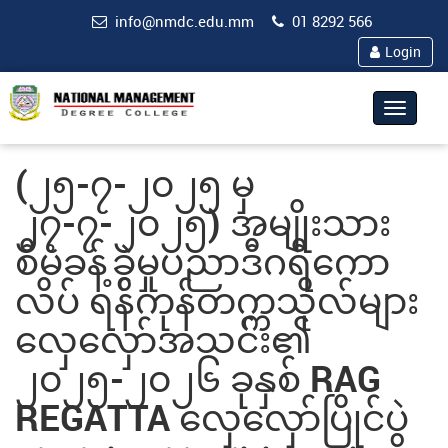
info@nmdc.edu.mm
01 8292 566
Login
Toggle
navigat
(၂၅-၇-၂၀၂၅ မှ
၂၇-၇-၂၀၂၅) အမျိုးသား
စီမံခန့်ခွဲမှုပညာဒီဂရီကော
လိပ် ရန်ကုန်တက္ကသိုလ်များ
လှေလှော်အသင်း၏
၂၀၂၅-၂၀၂၆ ခုနှစ် RAG
REGATTA လှေလှော်ပြိုင်ပွဲ