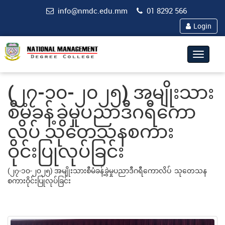
info@nmdc.edu.mm
01 8292 566
Login
Toggle
navigat
(၂၇-၁၀-၂၀၂၅) အမျိုးသား
စီမံခန့်ခွဲမှုပညာဒီဂရီကော
လိပ် သုတေသနစကား
ဝိုင်းပြုလုပ်ခြင်း
(၂၇-၁၀-၂၀၂၅) အမျိုးသားစီမံခန့်ခွဲမှုပညာဒီဂရီကောလိပ် သုတေသန
စကားဝိုင်းပြုလုပ်ခြင်း