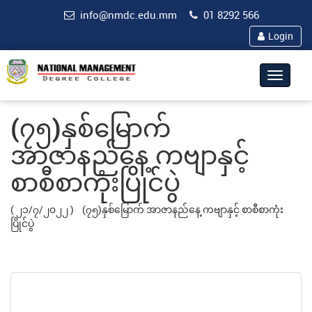
info@nmdc.edu.mm
01 8292 566
Login
Toggle
navigat
(၇၅)နှစ်မြောက်
အာဇာနည်နေ့ ကဗျာနှင့်
စာစီစာကုံးပြိုင်ပွဲ
( ၂၁/၇/၂၀၂၂ )
(၇၅)နှစ်မြောက် အာဇာနည်နေ့ ကဗျာနှင့် စာစီစာကုံး
ပြိုင်ပွဲ