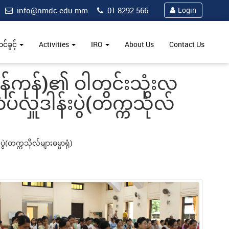
info@nmdc.edu.mm
01 8292 566
Login
်ခွင့်
Activities
IRO
About Us
Contact Us
န်ကုန်)၏ ဝါတွင်းသုံးလ
်လှူဒါန်းပွဲ(တက္ကသိုလ်
ဲ(တက္ကသိုလ်များဓမ္မာရုံ)