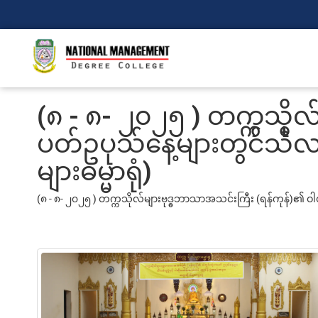
(၈ - ၈- ၂၀၂၅ ) တက္ကသိုလ
ပတ်ဥပုသ်နေ့များတွင်သီလခံယ
များဓမ္မာရုံ)
(၈ - ၈- ၂၀၂၅ ) တက္ကသိုလ်များဗုဒ္ဓဘာသာအသင်းကြီး (ရန်ကုန်)၏ ဝါတွင