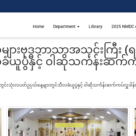
Home
Department
Library
2025 NMDC ဝင
်များဗုဒ္ဓဘာသာအသင်းကြီး (ရ
ူပွဲနှင့် ဝါဆိုသင်္ကန်းဆက်ကပ
်းသုံးလပတ်ဥပုသ်နေ့များတွင်သီလခံယူပွဲနှင့် ဝါဆိုသင်္ကန်းဆက်ကပ်လှူဒါန်းပွ